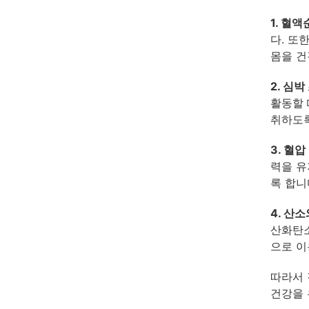
1. 혈액
다. 또
몸을 건
2. 심박
활동할 
취하도록
3. 혈압
력을 유
록 합니
4. 산
산화탄소
으로 이
따라서 
건강을 