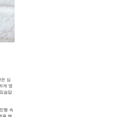
환은 심
하게 영
 있습답
진행 속
명을 해