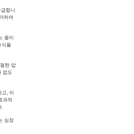
공급합니
제거하여
는 몸이
휴식을
적절한 압
가 없도
고, 이
 효과적
.
는 심장