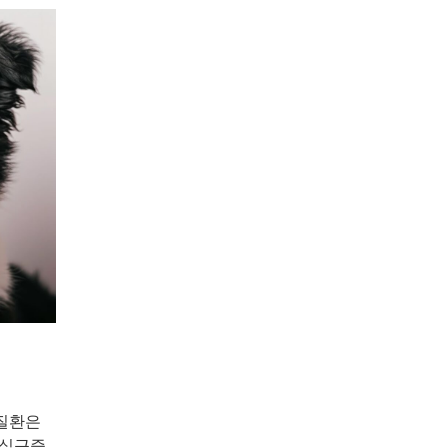
 질환은
심근증,