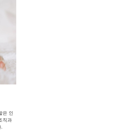
할은 인
 조직과
.