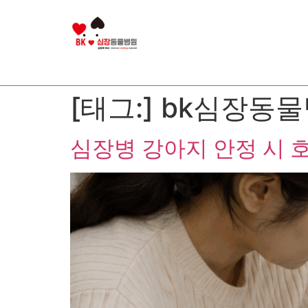
[태그:]
bk심장동
심장병 강아지 안정 시 