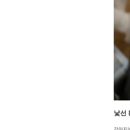
낯선 
강아지는