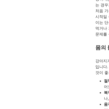
는 경우
처음 가
시적일 
이는 단
먹거나 
문제를 
몸의
강아지가
입니다.
것이 좋
절
어
복
나
움