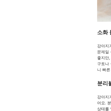
소화 
강아지가
문제일 
좋지만,
구토나 
니 빠른
분리
강아지가
어요. 
상태를 