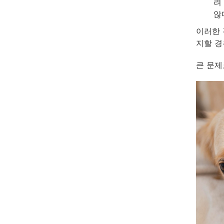
려
않
이러한 
지할 경
큰 문제