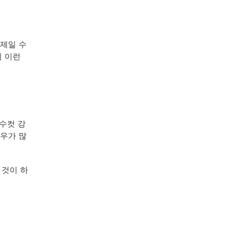
제일 수
니 이런
수컷 강
우가 많
 것이 하