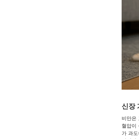
신장 
비만은 
혈압이 
가 과도