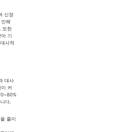
며 신장
 인해
. 또한
받아 기
 대사적
과 대사
험이 커
0~80%
니다.
방을 줄이