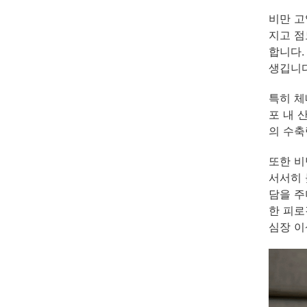
비만 고
지고 점
합니다.
생깁니다
특히 체
포 내 
의 수축
또한 비
서서히 
담을 주
한 피로
심장 이