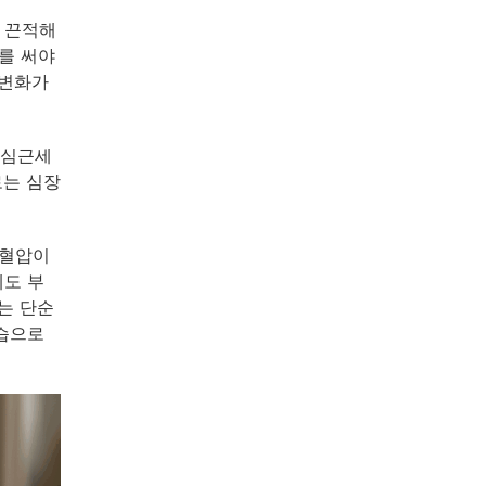
 끈적해
를 써야
 변화가
 심근세
로는 심장
 혈압이
에도 부
는 단순
모습으로