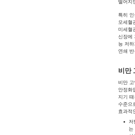
떨어지면
특히 인
모세혈관
미세혈관
신장에 
능 저하
연쇄 반
비만 
비만 고
안정화입
지기 때
수준으로
효과적인
저
는