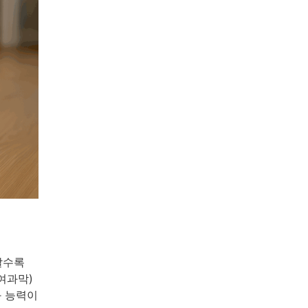
날수록
여과막)
과 능력이