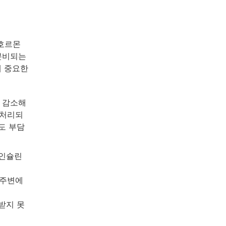
 호르몬
분비되는
에 중요한
 감소해
 처리되
도 부담
 인슐린
 주변에
받지 못