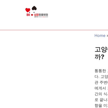
Home
고양
까?
통통한 
다. 고
관 주변
에게서 가
간의 식
로 끝나
향을 미