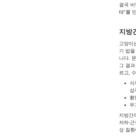
결국 비
태”를 
지방간
고양이는
기 밥을
니다. 
그 결과
르고, 
식
섭
황
무
지방간이
저하·근
성 질환