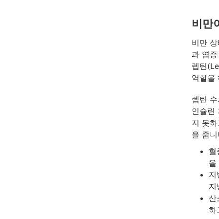
비만이
비만 상
과 염증
렙틴(Le
역할을 
렙틴 수
인슐린 
지 못하
을 줍니
혈
을
지
지
산
하