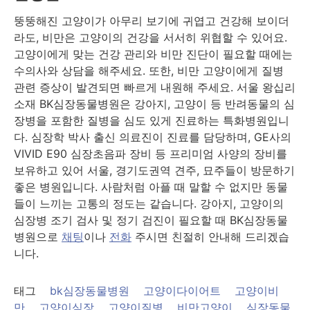
뚱뚱해진 고양이가 아무리 보기에 귀엽고 건강해 보이더
라도, 비만은 고양이의 건강을 서서히 위협할 수 있어요.
고양이에게 맞는 건강 관리와 비만 진단이 필요할 때에는
수의사와 상담을 해주세요. 또한, 비만 고양이에게 질병
관련 증상이 발견되면 빠르게 내원해 주세요. 서울 왕십리
소재 BK심장동물병원은 강아지, 고양이 등 반려동물의 심
장병을 포함한 질병을 심도 있게 진료하는 특화병원입니
다. 심장학 박사 출신 의료진이 진료를 담당하며, GE사의
VIVID E90 심장초음파 장비 등 프리미엄 사양의 장비를
보유하고 있어 서울, 경기도권역 견주, 묘주들이 방문하기
좋은 병원입니다. 사람처럼 아플 때 말할 수 없지만 동물
들이 느끼는 고통의 정도는 같습니다. 강아지, 고양이의
심장병 조기 검사 및 정기 검진이 필요할 때 BK심장동물
병원으로
채팅
이나
전화
주시면 친절히 안내해 드리겠습
니다.
태그
bk심장동물병원
고양이다이어트
고양이비
만
고양이심장
고양이질병
비만고양이
심장동물