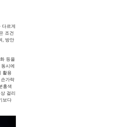
라 다르게
은 조건
, 방안
변화 등을
 동시에
히 활용
 손가락
 분홍색
이상 걸리
하기보다