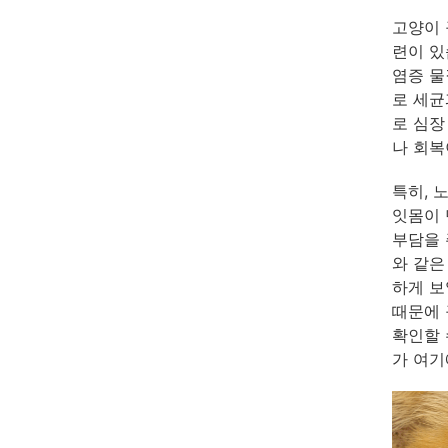
고양이 
련이 있
염증 물
로 세균
로 심장
나 회복
특히, 
잇몸이 
부담을 
와 같은
하게 보
때문에 
확인할 
가 여기