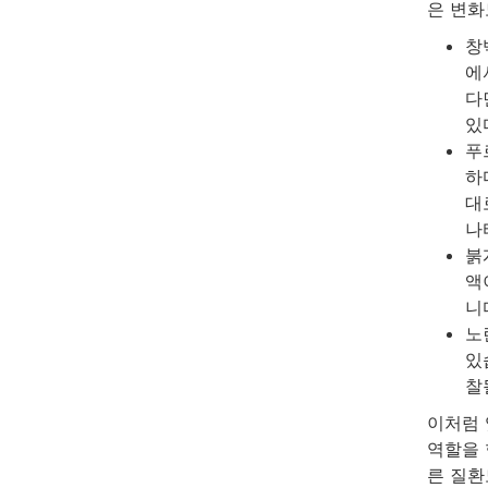
은 변화
창
에
다
있
푸
하
대
나
붉
액
니
노
있
찰
이처럼 
역할을 
른 질환