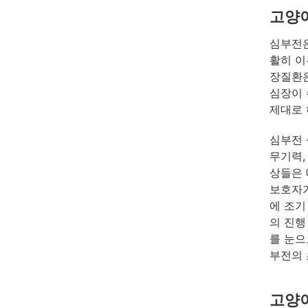
고양
심부전은
활히 이
장질환은
심장이 
제대로 
심부전 
무기력,
상들은 
보호자가
에 조기
의 진행
를 눈으
부전의 
고양이