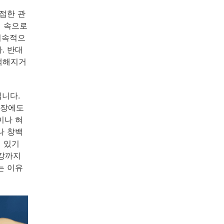
접한 관
액 속으로
지속적으
. 반대
백해지거
집니다.
심장에도
이나 혀
나 창백
에 있기
건강까지
는 이유