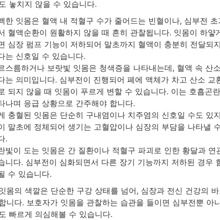
도 놓치지 않을 수 있습니다.
백한 잇몸은 혈액 내 적혈구 수가 줄어드는 빈혈이나, 심부전 초
서 혈액순환이 원활하지 않을 때 흔히 관찰됩니다. 잇몸이 하얗
면 심장 펌프 기능이 저하되어 말초까지 혈액이 충분히 전달되
다는 신호일 수 있습니다.
르스름하거나 보랏빛 잇몸은 청색증을 나타내는데, 혈액 속 산
다는 의미입니다. 심부전이 진행되어 폐에 액체가 차고 산소 교
로 되지 않을 때 잇몸이 푸르게 변할 수 있습니다. 이는 호흡곤
타나며 응급 상황으로 간주해야 합니다.
게 충혈된 잇몸은 단순히 구내염이나 치주염의 신호일 수도 있지
이 말초에 정체되어 생기는 고혈압이나 심장의 부담을 나타낼 
다.
란빛이 도는 잇몸은 간 질환이나 적혈구 파괴로 인한 황달과 연
습니다. 심부전이 심화되면서 다른 장기 기능까지 저하된 경우 
될 수 있습니다.
잇몸의 색깔은 단순한 구강 상태를 넘어, 심장과 전신 건강의 
합니다. 보호자가 잇몸을 관찰하는 습관을 들이면 심부전뿐 아
도 빠르게 의심해볼 수 있습니다.