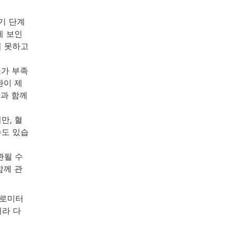
기 단계
게 보인
지 못하고
소가 부족
환이 제
란과 함께
만, 혈
수도 있습
관될 수
함께 관
바로미터
니라 다