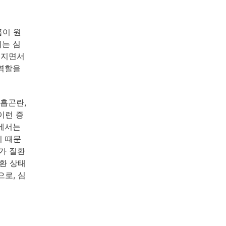
급이 원
되는 심
워지면서
 역할을
흡곤란,
이런 증
계에서는
이 때문
가 질환
환 상태
로, 심