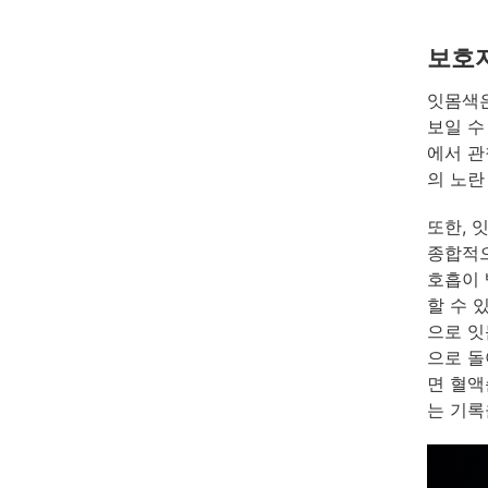
보호자
잇몸색은
보일 수
에서 관
의 노란
또한, 
종합적으
호흡이 
할 수 
으로 잇
으로 돌
면 혈액
는 기록