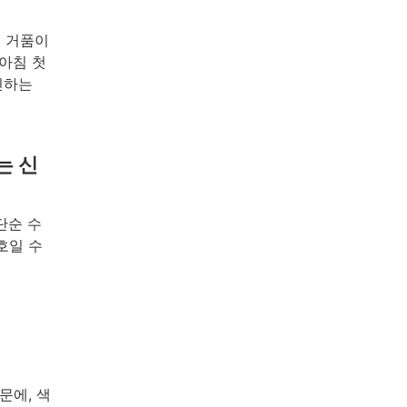
도 거품이
아침 첫
인하는
는 신
단순 수
호일 수
문에, 색