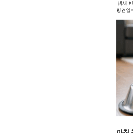
·냄새 
령견일수
아침 