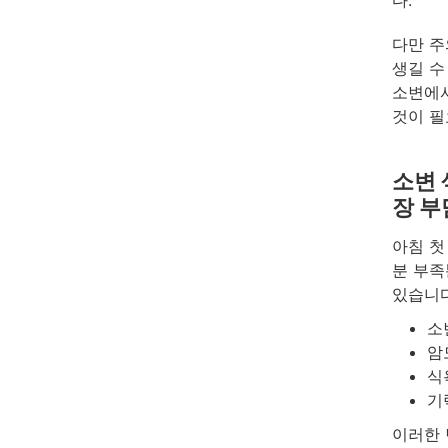
다만 주
생길 수
소변에서
것이 필
소변 
장 부
아침 첫
분 부족
있습니다
소
암
식
기
이러한 