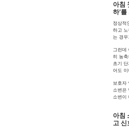
아침 
하’를
정상적인
하고 노
는 경우
그런데 
히 농축
초기 단
어도 이
보호자 
소변은 
소변이 
아침 
고 