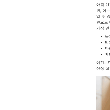
아침 산
면, 이
일 수 
변으로 
가장 먼
물
밤
아
배
이전보다
신장 질