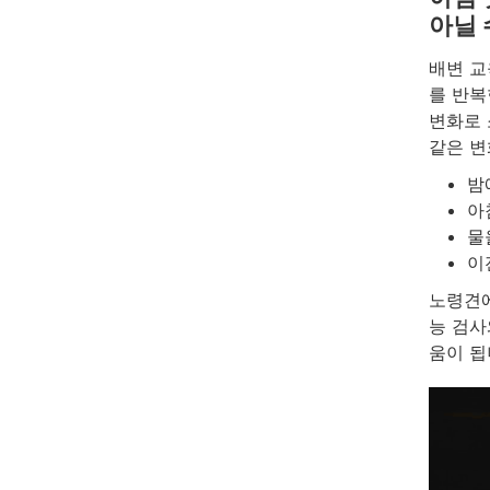
아닐 
배변 교
를 반복
변화로 
같은 변
밤
아
물
이
노령견에
능 검사
움이 됩