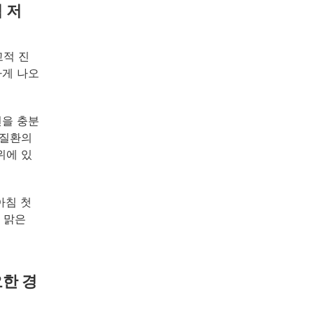
 저
교적 진
하게 나오
변을 충분
장질환의
위에 있
아침 첫
 맑은
요한 경