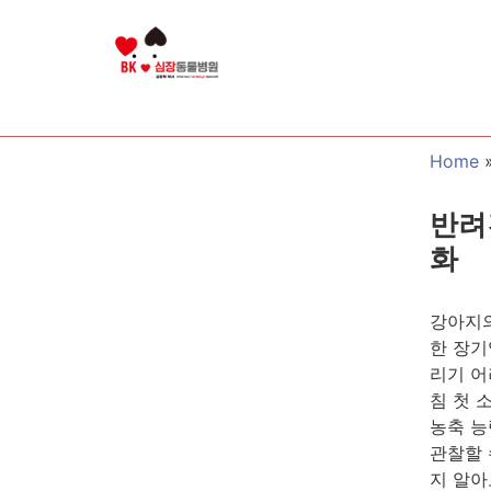
Home
반려
화
강아지의
한 장기
리기 어
침 첫 
농축 능
관찰할 
지 알아