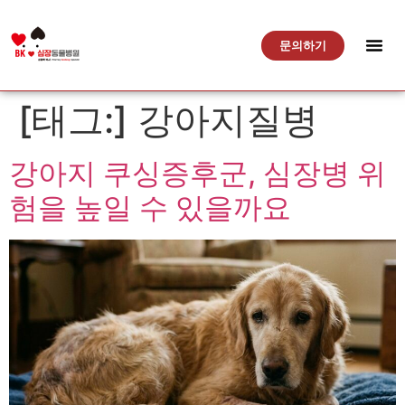
문의하기
[태그:]
강아지질병
강아지 쿠싱증후군, 심장병 위
험을 높일 수 있을까요