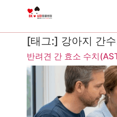
[태그:]
강아지 간수치
반려견 간 효소 수치(AST·