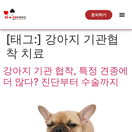
문의하기
[태그:]
강아지 기관협
착 치료
강아지 기관 협착, 특정 견종에
더 많다? 진단부터 수술까지