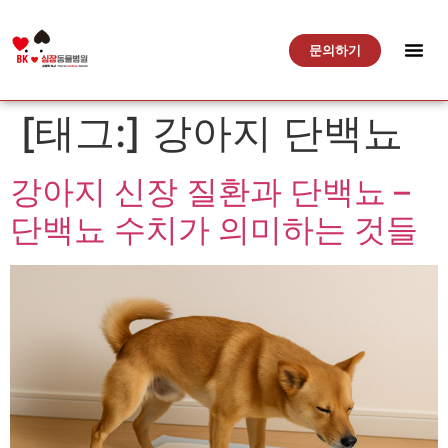
문의하기
[태그:]
강아지 단백뇨
강아지 신장 질환과 단백뇨 –
단백뇨 수치가 의미하는 것들