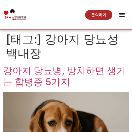
문의하기
[태그:]
강아지 당뇨성
백내장
강아지 당뇨병, 방치하면 생기
는 합병증 5가지