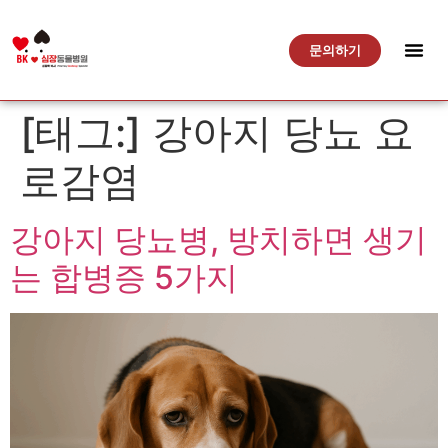
문의하기
[태그:]
강아지 당뇨 요
로감염
강아지 당뇨병, 방치하면 생기
는 합병증 5가지