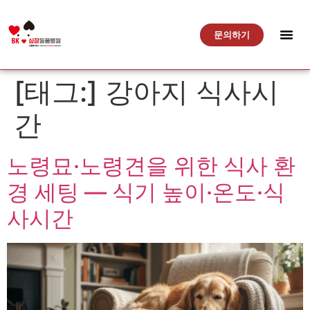
문의하기
[태그:]
강아지 식사시
간
노령묘·노령견을 위한 식사 환
경 세팅 — 식기 높이·온도·식
사시간