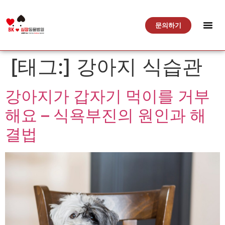
문의하기
[태그:]
강아지 식습관
강아지가 갑자기 먹이를 거부
해요 – 식욕부진의 원인과 해
결법