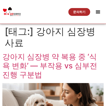
문의하기
[태그:]
강아지 심장병
사료
강아지 심장병 약 복용 중 ‘식
욕 변화’ — 부작용 vs 심부전
진행 구분법