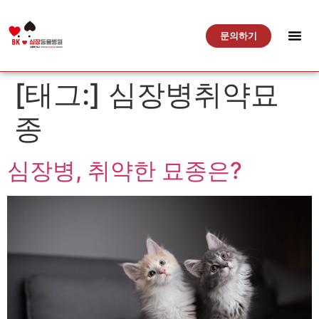
문의하기
[태그:]
심장병취약묘
종
심장병, 취약한 묘종은?