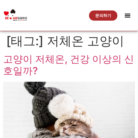
문의하기
[태그:]
저체온 고양이
고양이 저체온, 건강 이상의 신
호일까?