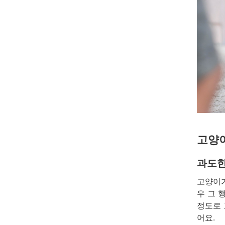
고양이
과도한
고양이가
우 그 
정도로 
어요.