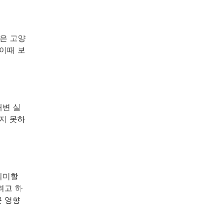
은 고양
이때 보
배변 실
지 못하
의미할
려고 하
큰 영향