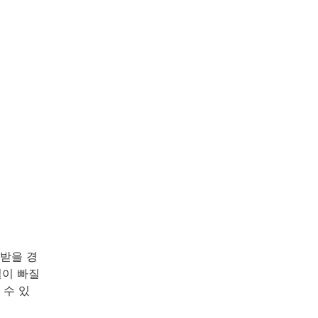
받을 경
털이 빠질
 수 있