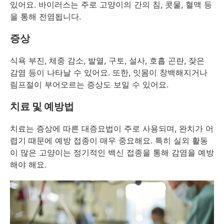
있어요. 바이러스는 주로 고양이의 간의 침, 콧물, 혈액 등
을 통해 전염됩니다.
증상
식욕 부진, 체중 감소, 발열, 구토, 설사, 호흡 곤란, 잦은
감염 등이 나타날 수 있어요. 또한, 잇몸이 창백해지거나
림프절이 부어오르는 증상도 보일 수 있어요.
치료 및 예방법
치료는 증상에 따른 대증요법이 주로 사용되며, 완치가 어
렵기 때문에 예방 접종이 매우 중요해요. 특히 실외 활동
이 많은 고양이는 정기적인 백신 접종을 통해 감염을 예방
해야 해요.