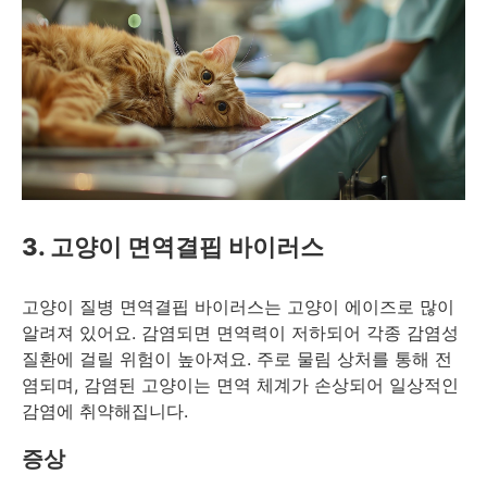
3. 고양이 면역결핍 바이러스
고양이 질병 면역결핍 바이러스는 고양이 에이즈로 많이
알려져 있어요. 감염되면 면역력이 저하되어 각종 감염성
질환에 걸릴 위험이 높아져요. 주로 물림 상처를 통해 전
염되며, 감염된 고양이는 면역 체계가 손상되어 일상적인
감염에 취약해집니다.
증상