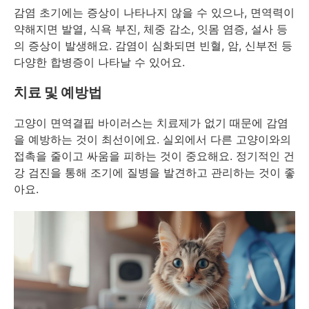
감염 초기에는 증상이 나타나지 않을 수 있으나, 면역력이
약해지면 발열, 식욕 부진, 체중 감소, 잇몸 염증, 설사 등
의 증상이 발생해요. 감염이 심화되면 빈혈, 암, 신부전 등
다양한 합병증이 나타날 수 있어요.
치료 및 예방법
고양이 면역결핍 바이러스는 치료제가 없기 때문에 감염
을 예방하는 것이 최선이에요. 실외에서 다른 고양이와의
접촉을 줄이고 싸움을 피하는 것이 중요해요. 정기적인 건
강 검진을 통해 조기에 질병을 발견하고 관리하는 것이 좋
아요.