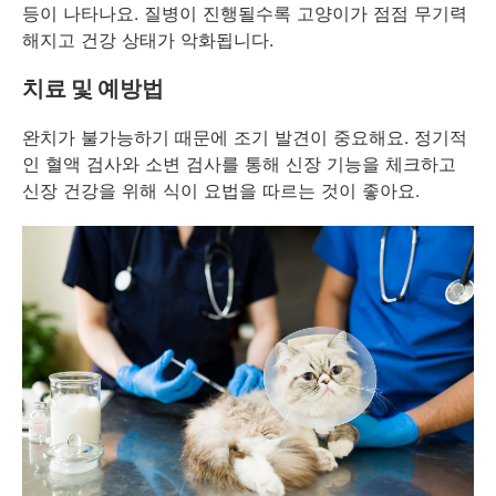
등이 나타나요. 질병이 진행될수록 고양이가 점점 무기력
해지고 건강 상태가 악화됩니다.
치료 및 예방법
완치가 불가능하기 때문에 조기 발견이 중요해요. 정기적
인 혈액 검사와 소변 검사를 통해 신장 기능을 체크하고
신장 건강을 위해 식이 요법을 따르는 것이 좋아요.