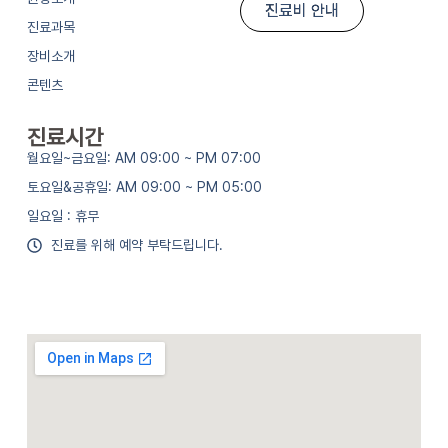
진료비 안내
진료과목
장비소개
콘텐츠
진료시간
월요일~금요일: AM 09:00 ~ PM 07:00
토요일&공휴일: AM 09:00 ~ PM 05:00
일요일 : 휴무
진료를 위해 예약 부탁드립니다.