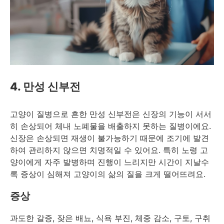
4. 만성 신부전
고양이 질병으로 흔한 만성 신부전은 신장의 기능이 서서
히 손상되어 체내 노폐물을 배출하지 못하는 질병이에요.
신장은 손상되면 재생이 불가능하기 때문에 조기에 발견
하여 관리하지 않으면 치명적일 수 있어요. 특히 노령 고
양이에게 자주 발병하며 진행이 느리지만 시간이 지날수
록 증상이 심해져 고양이의 삶의 질을 크게 떨어뜨려요.
증상
과도한 갈증, 잦은 배뇨, 식욕 부진, 체중 감소, 구토, 구취